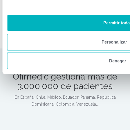
Múltiple
y aprovechamos para felicitarles por la labor que
realizan. Desde aquí les invitamos a compartir esta reflexión
humana y si así lo consideran, colaborar.
Permitir toda
Leer más
Personalizar
Denegar
Ofimedic gestiona más de
3.000.000 de pacientes
En España, Chile, México, Ecuador, Panamá, República
Dominicana, Colombia, Venezuela...