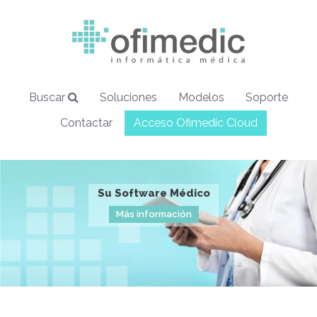
Buscar
Soluciones
Modelos
Soporte
Contactar
Acceso Ofimedic Cloud
Su Software Médico
Clientes satisfechos
Desde 15€ al mes
Ofimedic CLOUD
Más información
Más información
Más información