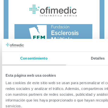
Consentimiento
Detalles
Desde Ofimedic intentamos aportar nuestro
"granito de
arena"
a aquellas instituciones cuyo fin sea ayudar a los
Esta página web usa cookies
que lo necesitan. A menudo tenemos mucho más de lo
que necesitamos y por ello preferimos destinar algo de lo
Las cookies de este sitio web se usan para personalizar el c
que obtenemos con nuestro trabajo a
colaborar
con
redes sociales y analizar el tráfico. Además, compartimos in
personas y entidades que a título desinteresado hacen
con nuestros partners de redes sociales, publicidad y análi
mucho más de lo que hacemos nosotros. Por eso, esta vez
información que les haya proporcionado o que hayan recopil
hemos decidido ayudar
a la
FEM Fundación Esclerosis
servicios.