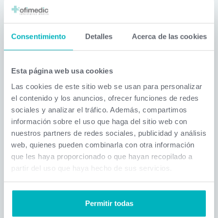
Petición de documentos
Ver
7.4.3.0
y fotografías a pacientes
Vídeo
Consentimiento
Detalles
Acerca de las cookies
Legalidad en envíos
Ver
7.4.2.0
SMS/email a pacientes
Vídeo
Esta página web usa cookies
Ampliación porefijo para
Ver
7.4.1.0
envíos SMS
Vídeo
Las cookies de este sitio web se usan para personalizar
el contenido y los anuncios, ofrecer funciones de redes
Forzar a envío
sociales y analizar el tráfico. Además, compartimos
Ver
SMS/email en cobros por
7.4.2.0
información sobre el uso que haga del sitio web con
Vídeo
Stripe
nuestros partners de redes sociales, publicidad y análisis
web, quienes pueden combinarla con otra información
Recordatorio visitas
Ver
que les haya proporcionado o que hayan recopilado a
7.4.1.0
según privados/compañías
Vídeo
partir del uso que haya hecho de sus servicios.
Delegación en
Ver
7.4.1.0
recordatorios de visitas
Vídeo
Permitir todas