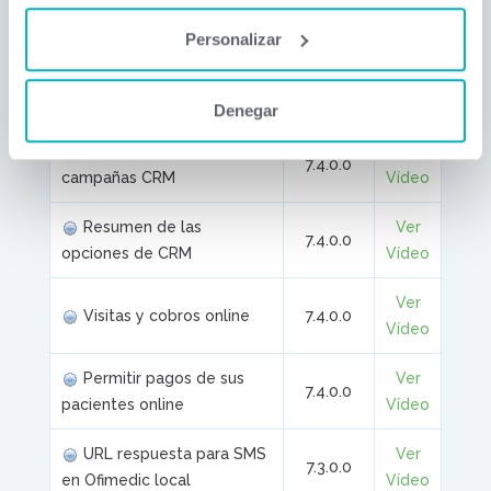
Especialidad en
Ver
7.4.1.0
SMS/email al paciente
Vídeo
Personalizar
Recodatorios masivos de
Ver
7.4.0.0
videoconferencias
Vídeo
Denegar
Campos fecha y hora en
Ver
7.4.0.0
campañas CRM
Vídeo
Resumen de las
Ver
7.4.0.0
opciones de CRM
Vídeo
Ver
Visitas y cobros online
7.4.0.0
Vídeo
Permitir pagos de sus
Ver
7.4.0.0
pacientes online
Vídeo
URL respuesta para SMS
Ver
7.3.0.0
en Ofimedic local
Vídeo