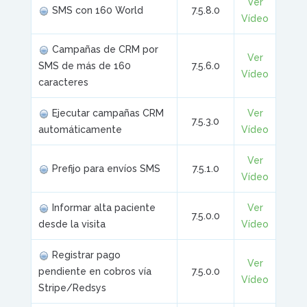
Ver
SMS con 160 World
7.5.8.0
Vídeo
Campañas de CRM por
Ver
SMS de más de 160
7.5.6.0
Vídeo
caracteres
Ejecutar campañas CRM
Ver
7.5.3.0
automáticamente
Vídeo
Ver
Prefijo para envíos SMS
7.5.1.0
Vídeo
Informar alta paciente
Ver
7.5.0.0
desde la visita
Vídeo
Registrar pago
Ver
pendiente en cobros vía
7.5.0.0
Vídeo
Stripe/Redsys