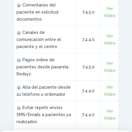
Comentarios del
Ver
paciente en solicitud
7.4.5.0
Vídeo
documentos
Canales de
Ver
comunicación entre el
7.4.4.0
Vídeo
paciente y el centro
Pagos online de
Ver
pacientes desde pasarela
7.4.5.0
Vídeo
Redsys
Alta del paciente desde
Ver
7.4.4.0
su teléfono u ordenador
Vídeo
Evitar repetir envios
Ver
SMS/Emails a pacientes ya
7.4.4.0
Vídeo
realizados