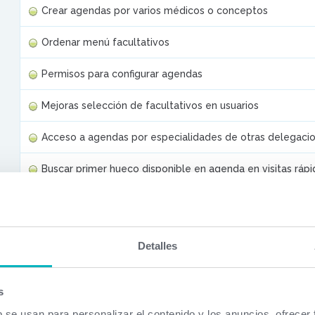
Crear agendas por varios médicos o conceptos
Ordenar menú facultativos
Permisos para configurar agendas
Mejoras selección de facultativos en usuarios
Acceso a agendas por especialidades de otras delegaci
Buscar primer hueco disponible en agenda en visitas rápi
Asignar tipo de visita por texto contenido
Asignar visitas sin facultativo en agendas por concepto
Detalles
Determinar que visitas pueden editarse
s
Identificar consultorios de facultativos
b se usan para personalizar el contenido y los anuncios, ofrecer