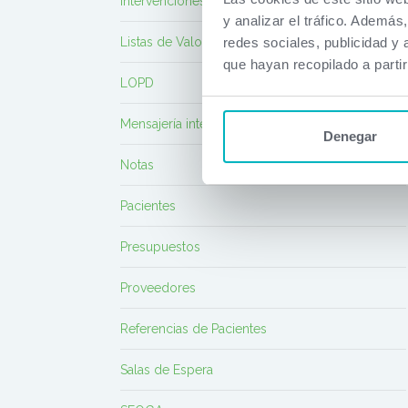
Intervenciones
y analizar el tráfico. Ademá
redes sociales, publicidad y
Listas de Valores
que hayan recopilado a parti
LOPD
Mensajería interna
Denegar
Notas
Pacientes
Presupuestos
Proveedores
Referencias de Pacientes
Salas de Espera