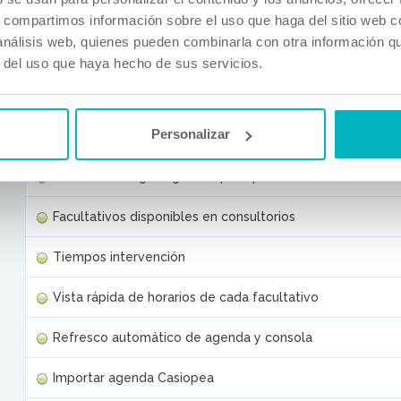
Acceso de un médico a otras agendas
s, compartimos información sobre el uso que haga del sitio web 
 análisis web, quienes pueden combinarla con otra información q
Visualizar calendario médico desde Agenda
r del uso que haya hecho de sus servicios.
Agendas por tipos de visita
Personalizar
Visitas rápidas según tipo de visita
Cita on line según agendas por tipos de visita
Facultativos disponibles en consultorios
Tiempos intervención
Vista rápida de horarios de cada facultativo
Refresco automático de agenda y consola
Importar agenda Casiopea