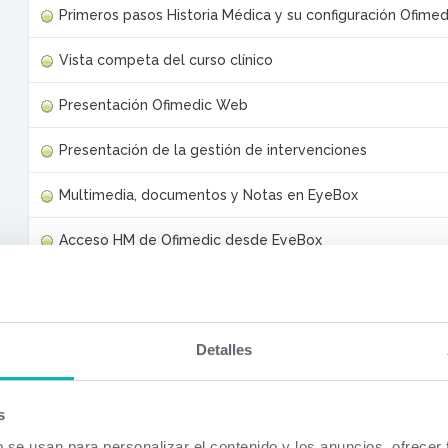
Primeros pasos Historia Médica y su configuración Ofime
Vista competa del curso clínico
Presentación Ofimedic Web
Presentación de la gestión de intervenciones
Multimedia, documentos y Notas en EyeBox
Acceso HM de Ofimedic desde EyeBox
Corrección registro LOPD al bloqueo actos
Actos médicos en estadísticas de facultativos
Detalles
Crear pruebas desde la visita en la historia médica
s
Algunas mejoras en las recetas
b se usan para personalizar el contenido y los anuncios, ofrecer