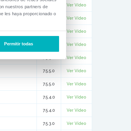
7.6.2.0
Ver Vídeo
con nuestros partners de
ue les haya proporcionado o
7.6.2.0
Ver Vídeo
7.6.1.0
Ver Vídeo
Permitir todas
7.5.9.0
Ver Vídeo
7.5.9.0
Ver Vídeo
7.5.5.0
Ver Vídeo
7.5.5.0
Ver Vídeo
7.5.4.0
Ver Vídeo
7.5.4.0
Ver Vídeo
7.5.3.0
Ver Vídeo