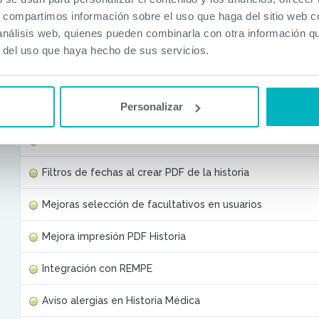
Columna de delegación en lista de la historia médica
s, compartimos información sobre el uso que haga del sitio web 
 análisis web, quienes pueden combinarla con otra información q
Medicamentos visibles en Historia Médica
r del uso que haya hecho de sus servicios.
Ampliar visión texto Historia
Personalizar
Traza para cambios en la historia médica
Enviar email varios actos médicos
Filtros de fechas al crear PDF de la historia
Mejoras selección de facultativos en usuarios
Mejora impresión PDF Historia
Integración con REMPE
Aviso alergias en Historia Médica