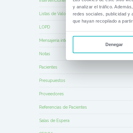
Intervenciones
y analizar el tráfico. Ademá
redes sociales, publicidad y
Listas de Valores
que hayan recopilado a parti
LOPD
Mensajería interna
Denegar
Notas
Pacientes
Presupuestos
Proveedores
Referencias de Pacientes
Salas de Espera