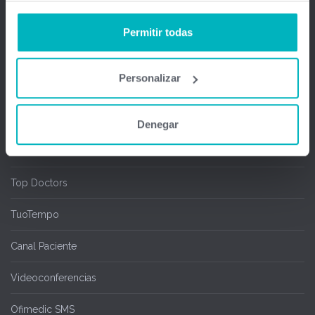
Salas de espera
Permitir todas
Chipcard & Redsa
Personalizar
SEOGA
Ofimedic Writer y Calc
Denegar
Cita Online
Top Doctors
TuoTempo
Canal Paciente
Videoconferencias
Ofimedic SMS