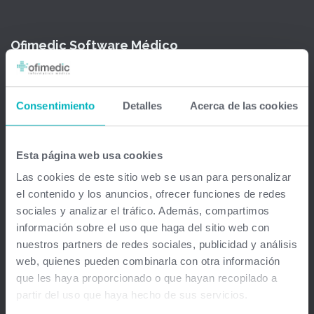
Ofimedic Software Médico
Barcelona - Madrid - Sevilla - Guipuzkoa - Vizcaya - Valencia -
Baleares - Gran Canaria - México - Chile - Venezuela
Consentimiento
Detalles
Acerca de las cookies
info@ofimedic.com
Esta página web usa cookies
Empresa
Las cookies de este sitio web se usan para personalizar
el contenido y los anuncios, ofrecer funciones de redes
Aviso legal
sociales y analizar el tráfico. Además, compartimos
información sobre el uso que haga del sitio web con
Soluciones
nuestros partners de redes sociales, publicidad y análisis
web, quienes pueden combinarla con otra información
Gestión médica total
que les haya proporcionado o que hayan recopilado a
partir del uso que haya hecho de sus servicios.
Firma Digital y remota