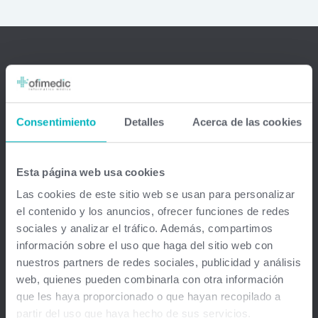
Ofimedic Software Médico
Barcelona - Madrid - Sevilla - Guipuzkoa - Vizcaya - Valencia -
Consentimiento
Detalles
Acerca de las cookies
Baleares - Gran Canaria - México - Chile - Venezuela
info@ofimedic.com
Esta página web usa cookies
Las cookies de este sitio web se usan para personalizar
Empresa
el contenido y los anuncios, ofrecer funciones de redes
sociales y analizar el tráfico. Además, compartimos
Aviso legal
información sobre el uso que haga del sitio web con
nuestros partners de redes sociales, publicidad y análisis
Soluciones
web, quienes pueden combinarla con otra información
que les haya proporcionado o que hayan recopilado a
Gestión médica total
partir del uso que haya hecho de sus servicios.