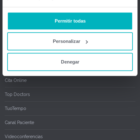
Firma Digital y remota
Permitir todas
Salas de espera
Chipcard & Redsa
Personalizar
SEOGA
Denegar
Ofimedic Writer y Calc
Cita Online
Top Doctors
TuoTempo
Canal Paciente
Videoconferencias