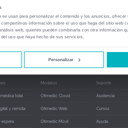
a disponibles. En caso de usar Ofimedic Net con contrato de mantenimiento en vigor
s
 técnico al 934920603 o envíe un email a
soporte@ofimedic.com
y nos pondremos en
b se usan para personalizar el contenido y los anuncios, ofrecer
trato de mantenimiento disponen de las actualizaciones sin ningún tipo de coste adici
s, compartimos información sobre el uso que haga del sitio web 
ted puede conocer todas las mejoras realizadas sobre Ofimedic a partir de su versi
 análisis web, quienes pueden combinarla con otra información q
r del uso que haya hecho de sus servicios.
Personalizar
nes
Modelos
Soporte
 médica total
Ofimedic Cloud
Asistencia
gital y remota
Ofimedic Web
Cursos
e espera
Ofimedic Móvil
Ayuda