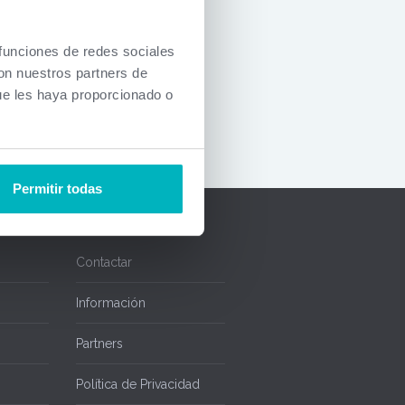
, si desea
 contacto
 funciones de redes sociales
onal.
con nuestros partners de
ón actual.
ue les haya proporcionado o
Permitir todas
Contactar
Información
Partners
Política de Privacidad