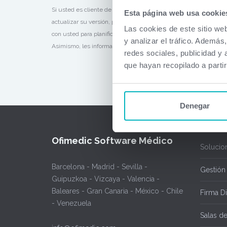
Si usted es cliente de Ofimedic Cloud estas mejoras las tiene y
Esta página web usa cookie
actualizar su versión, póngase en contacto con nuestro servicio
Las cookies de este sitio we
con usted para planificar la actualización. Los clientes con con
y analizar el tráfico. Ademá
Asimismo, les informamos que desde la sección de
versiones
us
redes sociales, publicidad y
que hayan recopilado a parti
Denegar
Ofimedic Software Médico
Solucio
Barcelona - Madrid - Sevilla -
Gestión
Guipuzkoa - Vizcaya - Valencia -
Baleares - Gran Canaria - México - Chile
Firma Di
- Venezuela
Salas d