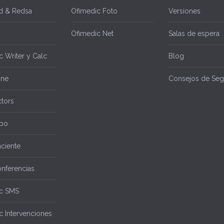
d & Redsa
Ofimedic Foto
Versiones
Ofimedic Net
Salas de espera
 Writer y Calc
Blog
ine
Consejos de Seg
tors
po
aciente
nferencias
c SMS
c Intervenciones