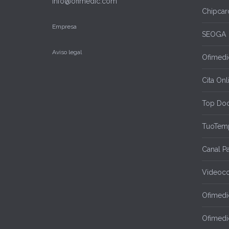
info@ofimedic.com
Chipcar
Empresa
SEOGA
Aviso legal
Ofimedic
Cita Onl
Top Doc
TuoTem
Canal P
Videoco
Ofimedi
Ofimedi