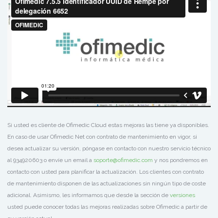
Si usted es cliente de Ofimedic Cloud estas mejoras las tiene ya disponibles.
En caso de usar Ofimedic Net con contrato de mantenimiento en vigor, si
desea actualizar su versión, póngase en contacto con nuestro servicio técnico
al 934920603 o envíe un email a
soporte@ofimedic.com
y nos pondremos en
contacto con usted para planificar la actualización. Los clientes con contrato
de mantenimiento disponen de las actualizaciones sin ningún tipo de coste
adicional. Asimismo, les informamos que desde la sección de
versiones
usted puede conocer todas las mejoras realizadas sobre Ofimedic a partir de