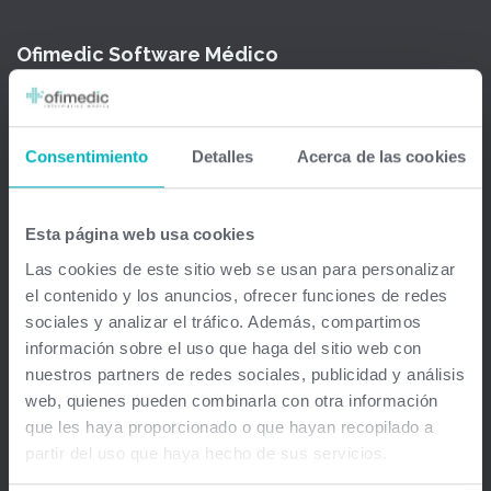
Ofimedic Software Médico
Barcelona - Madrid - Sevilla - Guipuzkoa - Vizcaya - Valencia -
Baleares - Gran Canaria - México - Chile - Venezuela
Consentimiento
Detalles
Acerca de las cookies
info@ofimedic.com
Esta página web usa cookies
Empresa
Las cookies de este sitio web se usan para personalizar
el contenido y los anuncios, ofrecer funciones de redes
Aviso legal
sociales y analizar el tráfico. Además, compartimos
información sobre el uso que haga del sitio web con
Soluciones
nuestros partners de redes sociales, publicidad y análisis
web, quienes pueden combinarla con otra información
Gestión médica total
que les haya proporcionado o que hayan recopilado a
partir del uso que haya hecho de sus servicios.
Firma Digital y remota