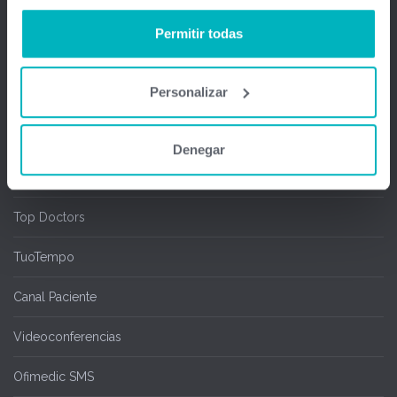
Salas de espera
Permitir todas
Chipcard & Redsa
Personalizar
SEOGA
Ofimedic Writer y Calc
Denegar
Cita Online
Top Doctors
TuoTempo
Canal Paciente
Videoconferencias
Ofimedic SMS