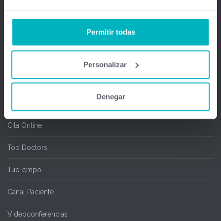
Firma Digital y remota
Permitir todas
Salas de espera
Chipcard & Redsa
Personalizar
SEOGA
Denegar
Ofimedic Writer y Calc
Cita Online
Top Doctors
TuoTempo
Canal Paciente
Videoconferencias