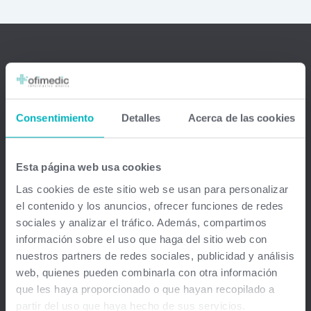
Ofimedic Software Médico
Barcelona - Madrid - Sevilla - Guipuzkoa - Vizcaya - Valencia -
Consentimiento
Detalles
Acerca de las cookies
Baleares - Gran Canaria - México - Chile - Venezuela
info@ofimedic.com
Esta página web usa cookies
Las cookies de este sitio web se usan para personalizar
Empresa
el contenido y los anuncios, ofrecer funciones de redes
sociales y analizar el tráfico. Además, compartimos
Aviso legal
información sobre el uso que haga del sitio web con
nuestros partners de redes sociales, publicidad y análisis
Soluciones
web, quienes pueden combinarla con otra información
que les haya proporcionado o que hayan recopilado a
Gestión médica total
partir del uso que haya hecho de sus servicios.