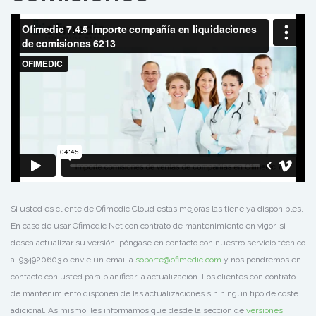
Si usted es cliente de Ofimedic Cloud estas mejoras las tiene ya disponibles.
En caso de usar Ofimedic Net con contrato de mantenimiento en vigor, si
desea actualizar su versión, póngase en contacto con nuestro servicio técnico
al 934920603 o envíe un email a
soporte@ofimedic.com
y nos pondremos en
contacto con usted para planificar la actualización. Los clientes con contrato
de mantenimiento disponen de las actualizaciones sin ningún tipo de coste
adicional. Asimismo, les informamos que desde la sección de
versiones