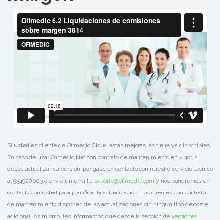
Si usted es cliente de Ofimedic Cloud estas mejoras las tiene ya disponibles.
En caso de usar Ofimedic Net con contrato de mantenimiento en vigor, si
desea actualizar su versión, póngase en contacto con nuestro servicio técnico
al 934920603 o envíe un email a
soporte@ofimedic.com
y nos pondremos en
contacto con usted para planificar la actualización. Los clientes con contrato
de mantenimiento disponen de las actualizaciones sin ningún tipo de coste
adicional. Asimismo, les informamos que desde la sección de
versiones