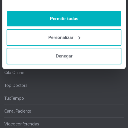
Firma Digital y remota
Permitir todas
Salas de espera
Chipcard & Redsa
Personalizar
SEOGA
Denegar
Ofimedic Writer y Calc
Cita Online
Top Doctors
TuoTempo
Canal Paciente
Videoconferencias