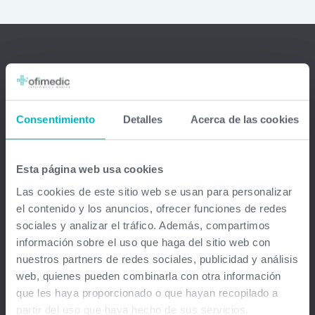
Ofimedic Software Médico
Barcelona - Madrid - Sevilla - Guipuzkoa - Vizcaya - Valencia -
Consentimiento
Detalles
Acerca de las cookies
Baleares - Gran Canaria - México - Chile - Venezuela
info@ofimedic.com
Esta página web usa cookies
Las cookies de este sitio web se usan para personalizar
Empresa
el contenido y los anuncios, ofrecer funciones de redes
sociales y analizar el tráfico. Además, compartimos
Aviso legal
información sobre el uso que haga del sitio web con
nuestros partners de redes sociales, publicidad y análisis
Soluciones
web, quienes pueden combinarla con otra información
que les haya proporcionado o que hayan recopilado a
Gestión médica total
partir del uso que haya hecho de sus servicios.