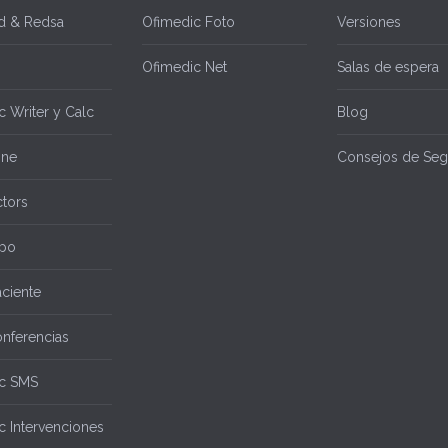
d & Redsa
Ofimedic Foto
Versiones
Ofimedic Net
Salas de espera
 Writer y Calc
Blog
ine
Consejos de Seg
tors
po
aciente
nferencias
c SMS
c Intervenciones