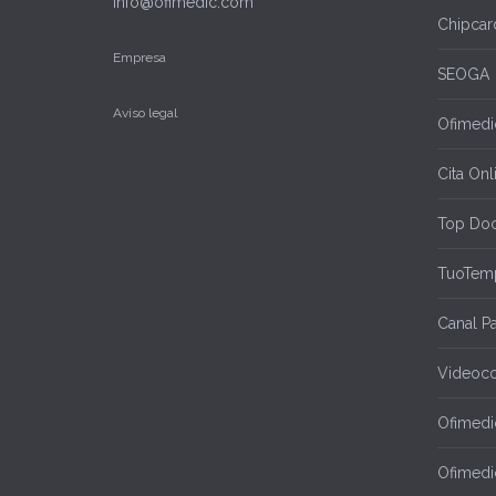
info@ofimedic.com
Chipcar
Empresa
SEOGA
Aviso legal
Ofimedic
Cita Onl
Top Doc
TuoTem
Canal P
Videoco
Ofimedi
Ofimedi