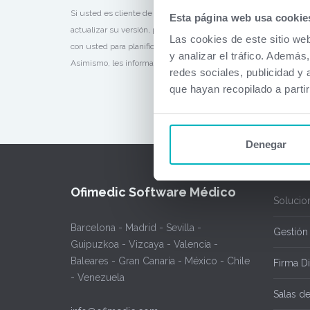
Si usted es cliente de Ofimedic Cloud estas mejoras las tiene y
Esta página web usa cookie
actualizar su versión, póngase en contacto con nuestro servicio
Las cookies de este sitio we
con usted para planificar la actualización. Los clientes con con
y analizar el tráfico. Ademá
Asimismo, les informamos que desde la sección de
versiones
us
redes sociales, publicidad y
que hayan recopilado a parti
Denegar
Ofimedic Software Médico
Solucio
Barcelona - Madrid - Sevilla -
Gestión
Guipuzkoa - Vizcaya - Valencia -
Baleares - Gran Canaria - México - Chile
Firma Di
- Venezuela
Salas d