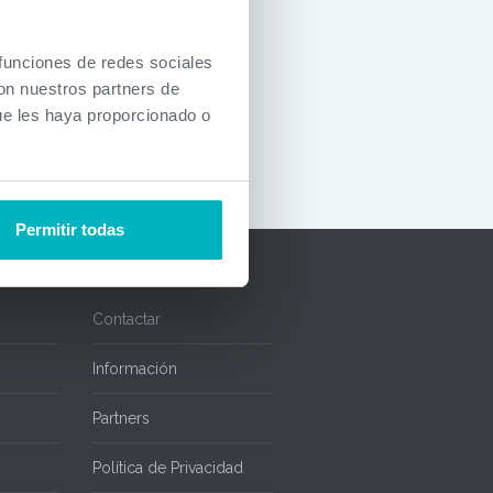
, si desea
 contacto
 funciones de redes sociales
onal.
con nuestros partners de
ón actual.
ue les haya proporcionado o
Permitir todas
Contactar
Información
Partners
Política de Privacidad