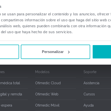
a disponibles. En caso de usar Ofimedic Net con contrato de mantenimiento en vigor
s
 técnico al 934920603 o envíe un email a
soporte@ofimedic.com
y nos pondremos en
b se usan para personalizar el contenido y los anuncios, ofrecer
trato de mantenimiento disponen de las actualizaciones sin ningún tipo de coste adici
s, compartimos información sobre el uso que haga del sitio web 
ted puede conocer todas las mejoras realizadas sobre Ofimedic a partir de su versi
 análisis web, quienes pueden combinarla con otra información q
r del uso que haya hecho de sus servicios.
Personalizar
nes
Modelos
Soporte
 médica total
Ofimedic Cloud
Asistencia
gital y remota
Ofimedic Web
Cursos
e espera
Ofimedic Móvil
Ayuda