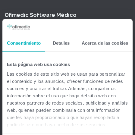
Ofimedic Software Médico
Barcelona - Madrid - Sevilla - Guipuzkoa - Vizcaya - Valencia -
Baleares - Gran Canaria - México - Chile - Venezuela
Consentimiento
Detalles
Acerca de las cookies
info@ofimedic.com
Esta página web usa cookies
Empresa
Las cookies de este sitio web se usan para personalizar
el contenido y los anuncios, ofrecer funciones de redes
Aviso legal
sociales y analizar el tráfico. Además, compartimos
información sobre el uso que haga del sitio web con
Soluciones
nuestros partners de redes sociales, publicidad y análisis
web, quienes pueden combinarla con otra información
Gestión médica total
que les haya proporcionado o que hayan recopilado a
partir del uso que haya hecho de sus servicios.
Firma Digital y remota