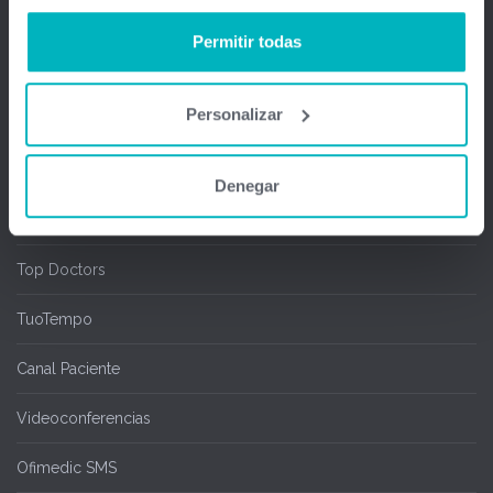
Salas de espera
Permitir todas
Chipcard & Redsa
Personalizar
SEOGA
Ofimedic Writer y Calc
Denegar
Cita Online
Top Doctors
TuoTempo
Canal Paciente
Videoconferencias
Ofimedic SMS