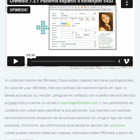
Si usted es cliente de Ofimedic Cloud estas mejoras las tiene ya disponibles.
En caso de usar Ofimedic Net con contrato de mantenimiento en vigor, si
desea actualizar su versión, póngase en contacto con nuestro servicio técnico
al 934920603 o envíe un email a
soporte@ofimedic.com
y nos pondremos en
contacto con usted para planificar la actualización. Los clientes con contrato
de mantenimiento disponen de las actualizaciones sin ningún tipo de coste
adicional. Asimismo, les informamos que desde la sección de
versiones
usted puede conocer todas las mejoras realizadas sobre Ofimedic a partir de