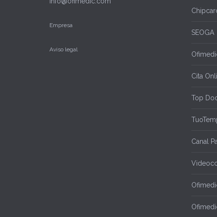
info@ofimedic.com
Chipcar
Empresa
SEOGA
Aviso legal
Ofimedic
Cita Onl
Top Doc
TuoTem
Canal P
Videoco
Ofimedi
Ofimedi