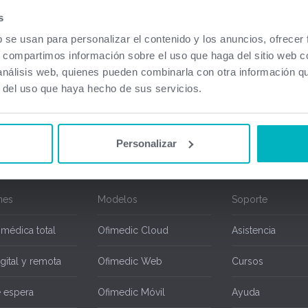
a disponibles. En caso de usar Ofimedic Net con contrato de mantenimiento en vigor
s
 técnico al 934920603 o envíe un email a
soporte@ofimedic.com
y nos pondremos en
b se usan para personalizar el contenido y los anuncios, ofrecer
trato de mantenimiento disponen de las actualizaciones sin ningún tipo de coste adici
s, compartimos información sobre el uso que haga del sitio web 
ted puede conocer todas las mejoras realizadas sobre Ofimedic a partir de su versi
 análisis web, quienes pueden combinarla con otra información q
r del uso que haya hecho de sus servicios.
Personalizar
nes
Modelos
Soporte
 médica total
Ofimedic Cloud
Asistencia
gital y remota
Ofimedic Web
Cursos
e espera
Ofimedic Móvil
Ayuda