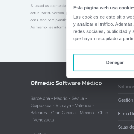
Si usted es cliente de Ofimedic Cloud estas mejoras las tiene y
Esta página web usa cookie
actualizar su versión, póngase en contacto con nuestro servicio
Las cookies de este sitio we
con usted para planificar la actualización. Los clientes con con
y analizar el tráfico. Ademá
Asimismo, les informamos que desde la sección de
versiones
us
redes sociales, publicidad y
que hayan recopilado a parti
Denegar
Ofimedic Software Médico
Solucio
Barcelona - Madrid - Sevilla -
Gestión
Guipuzkoa - Vizcaya - Valencia -
Baleares - Gran Canaria - México - Chile
Firma Di
- Venezuela
Salas d