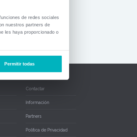
, si desea
 contacto
 funciones de redes sociales
onal.
con nuestros partners de
ón actual.
ue les haya proporcionado o
Permitir todas
Contactar
Información
Partners
Política de Privacidad