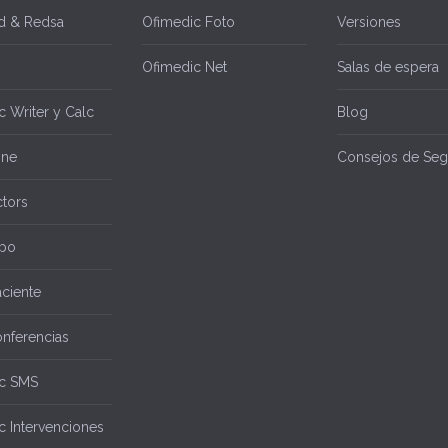
d & Redsa
Ofimedic Foto
Versiones
Ofimedic Net
Salas de espera
 Writer y Calc
Blog
ine
Consejos de Seg
tors
po
aciente
nferencias
c SMS
c Intervenciones