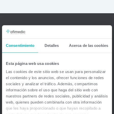
Ofimedic Software Médico
Barcelona - Madrid - Sevilla - Guipuzkoa - Vizcaya - Valencia -
Consentimiento
Detalles
Acerca de las cookies
Baleares - Gran Canaria - México - Chile - Venezuela
info@ofimedic.com
Esta página web usa cookies
Las cookies de este sitio web se usan para personalizar
Empresa
el contenido y los anuncios, ofrecer funciones de redes
sociales y analizar el tráfico. Además, compartimos
Aviso legal
información sobre el uso que haga del sitio web con
nuestros partners de redes sociales, publicidad y análisis
web, quienes pueden combinarla con otra información
Soluciones
que les haya proporcionado o que hayan recopilado a