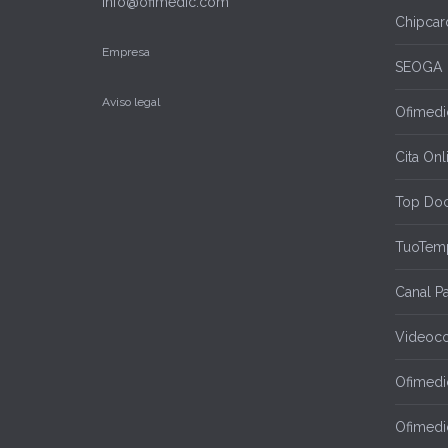
info@ofimedic.com
Chipcar
Empresa
SEOGA
Aviso legal
Ofimedic
Cita Onl
Top Doc
TuoTem
Canal P
Videoco
Ofimedi
Ofimedi