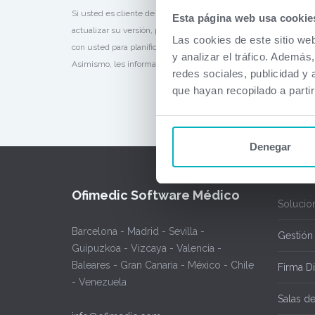
Si usted es cliente de Ofimedic Cloud estas mejoras las tiene y
Esta página web usa cookie
actualizar su versión, póngase en contacto con nuestro servicio
Las cookies de este sitio we
con usted para planificar la actualización. Los clientes con con
y analizar el tráfico. Ademá
Asimismo, les informamos que desde la sección de
versiones
us
redes sociales, publicidad y
que hayan recopilado a parti
Denegar
Ofimedic Software Médico
Solucio
Barcelona - Madrid - Sevilla -
Gestión
Guipuzkoa - Vizcaya - Valencia -
Baleares - Gran Canaria - México - Chile
Firma Di
- Venezuela
Salas d