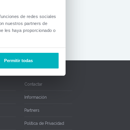
, si desea
 contacto
 funciones de redes sociales
onal.
con nuestros partners de
ón actual.
ue les haya proporcionado o
Permitir todas
Contactar
Información
Partners
Política de Privacidad