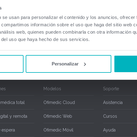
a disponibles. En caso de usar Ofimedic Net con contrato de mantenimiento en vigor
s
 técnico al 934920603 o envíe un email a
soporte@ofimedic.com
y nos pondremos en
b se usan para personalizar el contenido y los anuncios, ofrecer
trato de mantenimiento disponen de las actualizaciones sin ningún tipo de coste adici
s, compartimos información sobre el uso que haga del sitio web 
ted puede conocer todas las mejoras realizadas sobre Ofimedic a partir de su versi
 análisis web, quienes pueden combinarla con otra información q
r del uso que haya hecho de sus servicios.
Personalizar
nes
Modelos
Soporte
 médica total
Ofimedic Cloud
Asistencia
gital y remota
Ofimedic Web
Cursos
e espera
Ofimedic Móvil
Ayuda