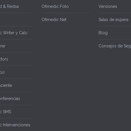
d & Redsa
Ofimedic Foto
Versiones
Ofimedic Net
Salas de espera
 Writer y Calc
Blog
ine
Consejos de Seg
tors
po
aciente
nferencias
c SMS
c Intervenciones