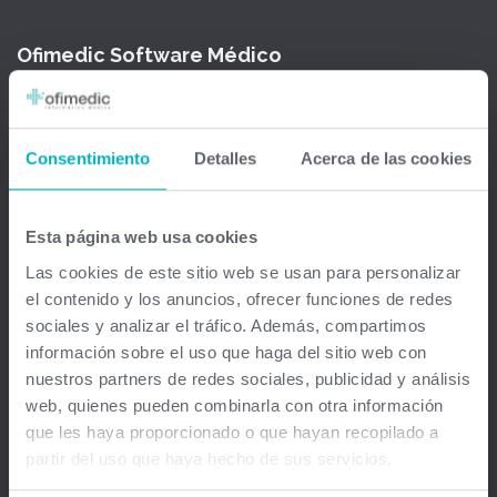
Ofimedic Software Médico
Barcelona - Madrid - Sevilla - Guipuzkoa - Vizcaya - Valencia -
Baleares - Gran Canaria - México - Chile - Venezuela
Consentimiento
Detalles
Acerca de las cookies
info@ofimedic.com
Esta página web usa cookies
Empresa
Las cookies de este sitio web se usan para personalizar
el contenido y los anuncios, ofrecer funciones de redes
Aviso legal
sociales y analizar el tráfico. Además, compartimos
información sobre el uso que haga del sitio web con
Soluciones
nuestros partners de redes sociales, publicidad y análisis
web, quienes pueden combinarla con otra información
Gestión médica total
que les haya proporcionado o que hayan recopilado a
partir del uso que haya hecho de sus servicios.
Firma Digital y remota