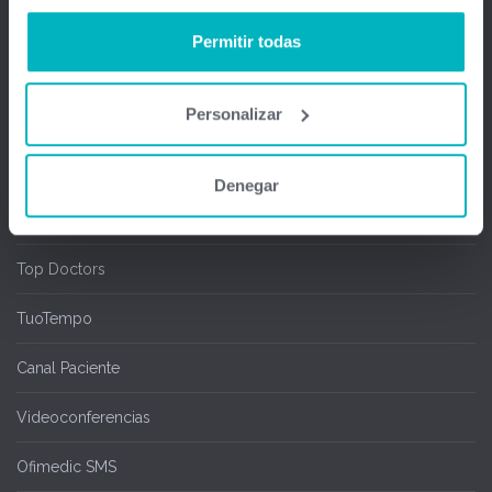
Salas de espera
Permitir todas
Chipcard & Redsa
Personalizar
SEOGA
Ofimedic Writer y Calc
Denegar
Cita Online
Top Doctors
TuoTempo
Canal Paciente
Videoconferencias
Ofimedic SMS