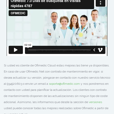
Si usted es cliente de Ofimedic Cloud estas mejoras las tiene ya disponibles.
En caso de usar Ofimedic Net con contrato de mantenimiento en vigor, si
desea actualizar su versión, póngase en contacto con nuestro servicio técnico
al 934920603 o envíe un email a
soporte@ofimedic.com
y nos pondremos en
contacto con usted para planificar la actualización. Los clientes con contrato
de mantenimiento disponen de las actualizaciones sin ningún tipo de coste
adicional. Asimismo, les informamos que desde la sección de
versiones
usted puede conocer todas las mejoras realizadas sobre Ofimedic a partir de