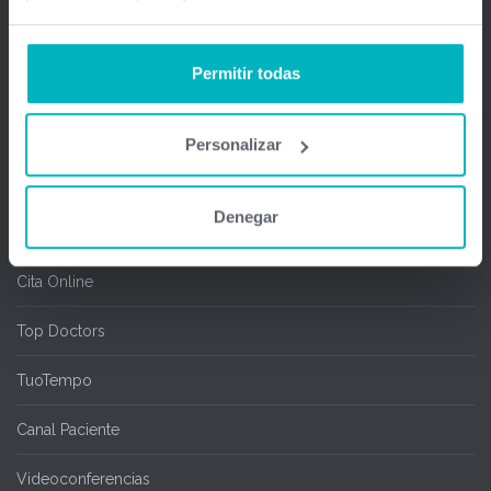
Firma Digital y remota
Permitir todas
Salas de espera
Chipcard & Redsa
Personalizar
SEOGA
Denegar
Ofimedic Writer y Calc
Cita Online
Top Doctors
TuoTempo
Canal Paciente
Videoconferencias