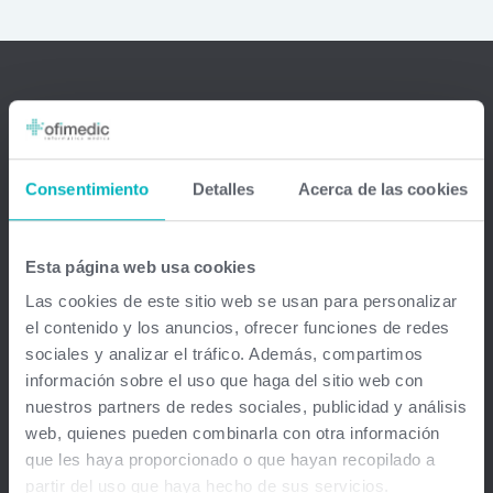
Ofimedic Software Médico
Barcelona - Madrid - Sevilla - Guipuzkoa - Vizcaya - Valencia -
Consentimiento
Detalles
Acerca de las cookies
Baleares - Gran Canaria - México - Chile - Venezuela
info@ofimedic.com
Esta página web usa cookies
Las cookies de este sitio web se usan para personalizar
Empresa
el contenido y los anuncios, ofrecer funciones de redes
sociales y analizar el tráfico. Además, compartimos
Aviso legal
información sobre el uso que haga del sitio web con
nuestros partners de redes sociales, publicidad y análisis
Soluciones
web, quienes pueden combinarla con otra información
que les haya proporcionado o que hayan recopilado a
Gestión médica total
partir del uso que haya hecho de sus servicios.