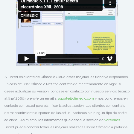
Si usted es cliente de Ofimedic Cloud estas mejoras las tiene ya disponibles.
En caso de usar Ofimedic Net con contrato de mantenimiento en vigor, si
desea actualizar su versión, póngase en contacto con nuestro servicio técnico
al 934920603 o envíe un email a
soporte@ofimedic.com
y nos pondremos en
contacto con usted para planificar la actualización. Los clientes con contrato
de mantenimiento disponen de las actualizaciones sin ningún tipo de coste
adicional. Asimismo, les informamos que desde la sección de
versiones
usted puede conocer todas las mejoras realizadas sobre Ofimedic a partir de